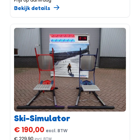
Bekijk details
Ski-Simulator
€ 190,00
excl. BTW
€ 229,90
incl. BTW