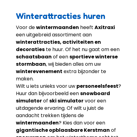
Winterattracties huren
Voor de
wintermaanden
heeft
Axitraxi
een uitgebreid assortiment aan
winterattracties, activiteiten en
decoraties
te huur. Of het nu gaat om een
schaatsbaan
of een
sportieve winterse
stormbaan
, wij bieden alles om uw
winterevenement
extra bijzonder te
maken.
Wilt u iets unieks voor uw
personeelsfeest
?
Huur dan bijvoorbeeld een
snowboard
simulator
of
ski simulator
voor een
uitdagende ervaring. Of wilt u juist de
aandacht trekken tijdens de
wintermaanden
? Kies dan voor een
gigantische opblaasbare Kerstman
of