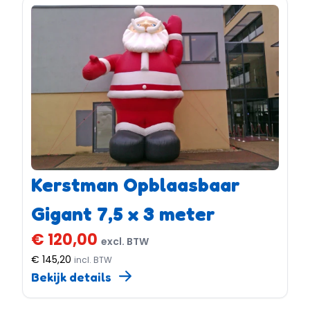
Kerstman Opblaasbaar
Gigant 7,5 x 3 meter
€ 120,00
excl. BTW
€ 145,20
incl. BTW
Bekijk details