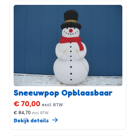
Sneeuwpop Opblaasbaar
€ 70,00
excl. BTW
€ 84,70
incl. BTW
Bekijk details