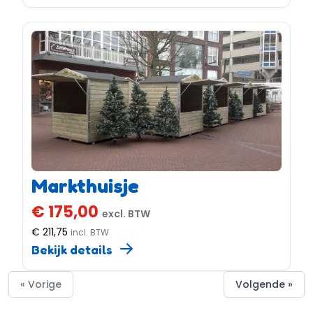
Markthuisje
€ 175,00
excl. BTW
€ 211,75
incl. BTW
Bekijk details
« Vorige
Volgende »