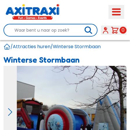
Search
0
/
Attracties huren
/
Winterse Stormbaan
Home
Winterse Stormbaan