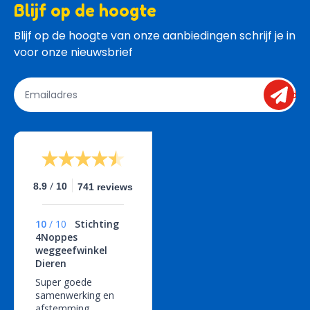
Blijf op de hoogte
Blijf op de hoogte van onze aanbiedingen schrijf je in 
voor onze nieuwsbrief
send
/
8.9
10
741 reviews
10
/
10
Stichting
4Noppes
weggeefwinkel
Dieren
Super goede
samenwerking en
afstemming,