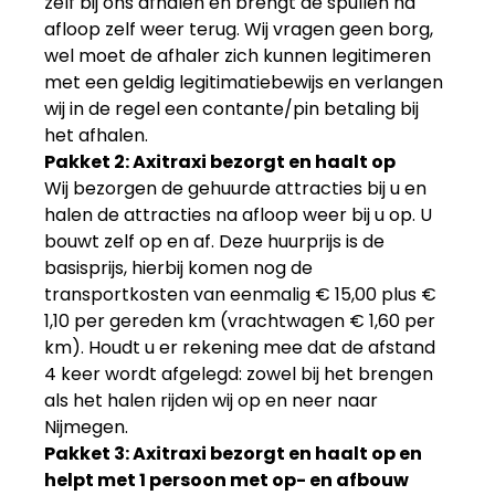
zelf bij ons afhalen en brengt de spullen na
afloop zelf weer terug. Wij vragen geen borg,
wel moet de afhaler zich kunnen legitimeren
met een geldig legitimatiebewijs en verlangen
wij in de regel een contante/pin betaling bij
het afhalen.
Pakket 2: Axitraxi bezorgt en haalt op
Wij bezorgen de gehuurde attracties bij u en
halen de attracties na afloop weer bij u op. U
bouwt zelf op en af. Deze huurprijs is de
basisprijs, hierbij komen nog de
transportkosten van eenmalig
€ 15,00
plus
€
1,10
per gereden km (vrachtwagen € 1,60 per
km). Houdt u er rekening mee dat de afstand
4 keer wordt afgelegd: zowel bij het brengen
als het halen rijden wij op en neer naar
Nijmegen.
Pakket 3: Axitraxi bezorgt en haalt op en
helpt met 1 persoon met op- en afbouw