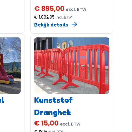
€ 895,00
excl. BTW
€ 1.082,95
incl. BTW
Bekijk details
l
Kunststof
Dranghek
€ 15,00
excl. BTW
€ 18,15
incl. BTW