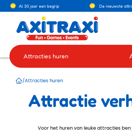
Al 30 jaar een begrip
De nieuwste attra
Attracties huren
/
Attracties huren
Home
Attractie ver
Voor het huren van leuke attracties ben j