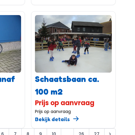
anaf
Schaatsbaan ca.
100 m2
Prijs op aanvraag
Prijs op aanvraag
Bekijk details
6
7
8
9
10
...
26
27