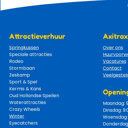
Attractieverhuur
Axitrax
Springkussen
Over ons
Speciale attracties 
Huurvoorw
Rodeo 
Vacatures
Stormbaan 
Contact
Zeskamp 
Veelgestel
Sport & Spel 
Kermis & Kans
Opening
Oud Hollandse Spellen 
Waterattracties
Maandag: 9:
Crazy Wheels 
Dinsdag: 9:
Winter
Woensdag: 9
Eyecatchers 
Donderdag: 