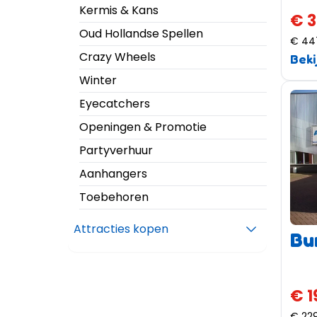
Kermis & Kans
€ 3
Oud Hollandse Spellen
€ 44
Crazy Wheels
Beki
Winter
Eyecatchers
Openingen & Promotie
Partyverhuur
Aanhangers
Toebehoren
Attracties kopen
Bu
€ 1
€ 22