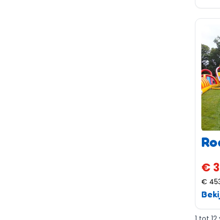
Ro
€ 3
€ 45
Beki
1 tot 1