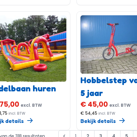
Hobbelstep v
delbaan huren
5 jaar
75,00
€ 45,00
excl. BTW
excl. BTW
3,75
€ 54,45
incl. BTW
incl. BTW
jk details
Bekijk details
2 van de 318 resultaten
1
2
3
4
5