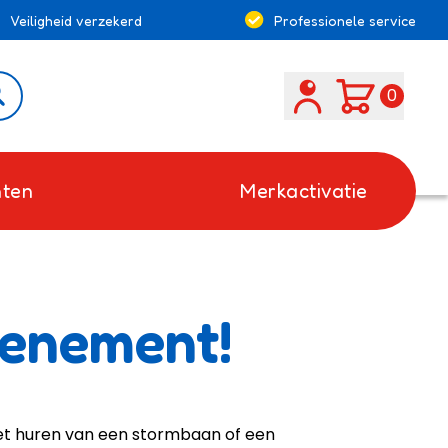
Veiligheid verzekerd
Professionele service
Search
0
ten
Merkactivatie
venement!
 het huren van een
stormbaan
of een