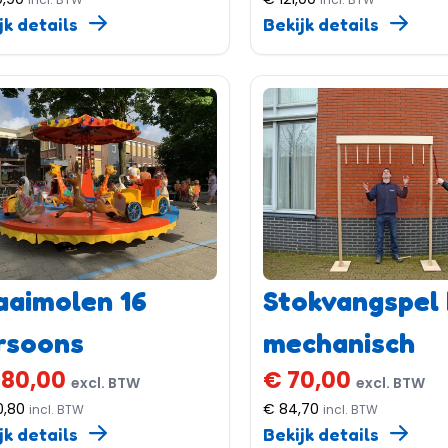
jk details
Bekijk details
aaimolen 16
Stokvangspel
rsoons
mechanisch
480,00
€ 70,00
excl. BTW
excl. BTW
0,80
€ 84,70
incl. BTW
incl. BTW
jk details
Bekijk details