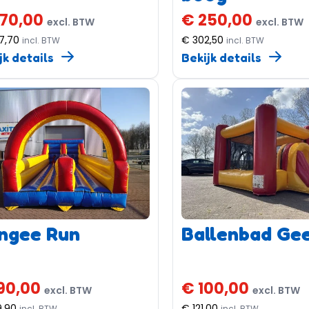
70,00
€ 250,00
excl. BTW
excl. BTW
7,70
€ 302,50
incl. BTW
incl. BTW
jk details
Bekijk details
ngee Run
Ballenbad Gee
90,00
€ 100,00
excl. BTW
excl. BTW
9,90
€ 121,00
incl. BTW
incl. BTW