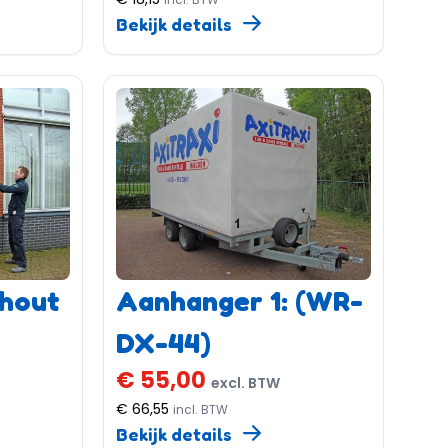
Bekijk details
 hout
Aanhanger 1: (WR-
DX-44)
€ 55,00
excl. BTW
€ 66,55
incl. BTW
Bekijk details