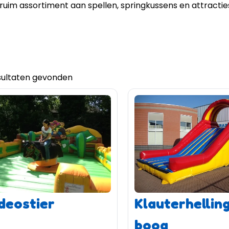
ruim assortiment aan spellen, springkussens en attracties he
sultaten gevonden
deostier
Klauterhellin
boog