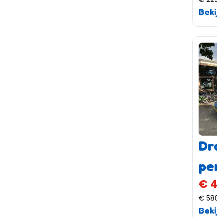
Beki
Dr
pe
€ 
€ 58
Beki