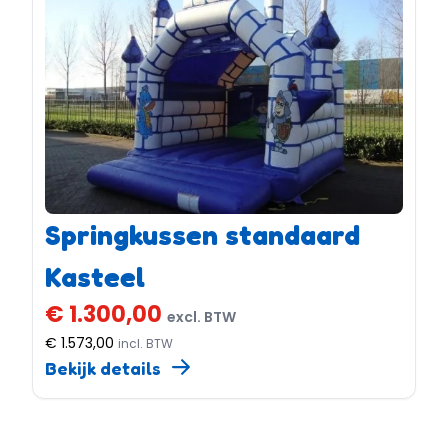
Springkussen standaard
Kasteel
€ 1.300,00
excl. BTW
€ 1.573,00
incl. BTW
Bekijk details