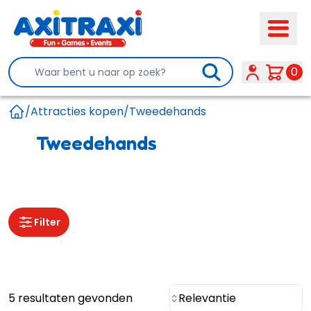
Search
0
/
Attracties kopen
/
Tweedehands
Home
Tweedehands
Filter
5 resultaten gevonden
Relevantie