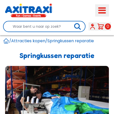
Search
0
/
Attracties kopen
/
Springkussen reparatie
Home
Springkussen reparatie