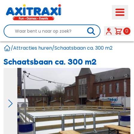
Search
0
/
Attracties huren
/
Schaatsbaan ca. 300 m2
Home
Schaatsbaan ca. 300 m2