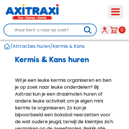
Search
0
/
Attracties huren
/
Kermis & Kans
Home
Kermis & Kans huren
Wil je een leuke kermis organiseren en ben
je op zoek naar leuke onderdelen? Bij
Axitraxi kun je een
draaimolen huren
of
andere leuke activiteit om je eigen mini
kermis te organiseren. Zo kun je
bijvoorbeeld een
boksbal
neerzetten voor
de wat oudere jeugd, terwijl de kleintjes zich
vermaken op de
zweefmolen
. Bekijk alle