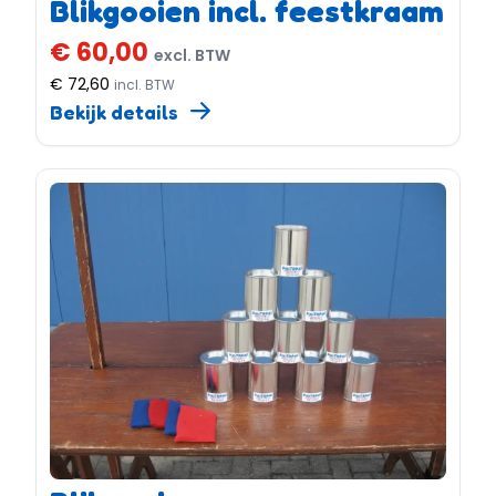
Blikgooien incl. feestkraam
€ 60,00
excl. BTW
€ 72,60
incl. BTW
Bekijk details