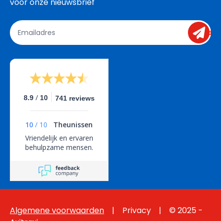
voor onze nieuwsbrief
send
/
8.9
10
741 reviews
10
/
10
Theunissen
Vriendelijk en ervaren
behulpzame mensen.
Algemene voorwaarden
  |   
 Privacy
    |    © 2025 - 