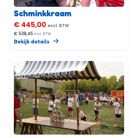
Schminkkraam
€ 445,00
excl. BTW
€ 538,45
incl. BTW
Bekijk details