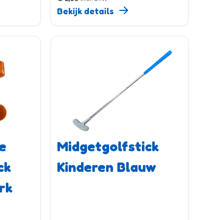
Bekijk details
e
Midgetgolfstick
ck
Kinderen Blauw
rk