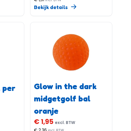
Bekijk details
Glow in the dark
 per
midgetgolf bal
oranje
€ 1,95
excl. BTW
€ 2,36
incl. BTW