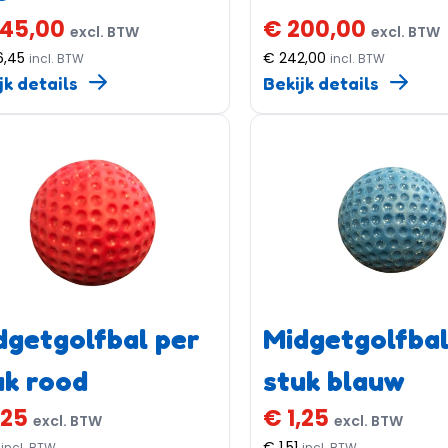
245,00
€ 200,00
excl. BTW
excl. BTW
6,45
€ 242,00
incl. BTW
incl. BTW
jk details
Bekijk details
dgetgolfbal per
Midgetgolfbal
uk rood
stuk blauw
,25
€ 1,25
excl. BTW
excl. BTW
€ 1,51
incl. BTW
incl. BTW