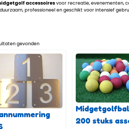
idgetgolf accessoires
voor recreatie, evenementen, c
uurzaam, professioneel en geschikt voor intensief gebrui
sultaten gevonden
Midgetgolfbal
annummering
200 stuks ass
S