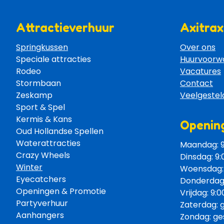
Attractieverhuur
Axitrax
Springkussen
Over ons
Speciale attracties 
Huurvoorw
Rodeo 
Vacatures
Stormbaan 
Contact
Zeskamp 
Veelgestel
Sport & Spel 
Kermis & Kans
Opening
Oud Hollandse Spellen 
Waterattracties
Maandag: 9:
Crazy Wheels 
Dinsdag: 9:
Winter
Woensdag: 9
Eyecatchers 
Donderdag: 
Openingen & Promotie 
Vrijdag: 9:0
Partyverhuur 
Zaterdag: 
Aanhangers 
Zondag: ge