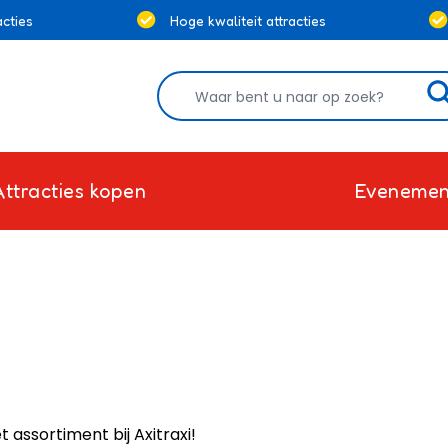
cties
Hoge kwaliteit attracties
Attracties kopen
Evenemen
assortiment bij Axitraxi!