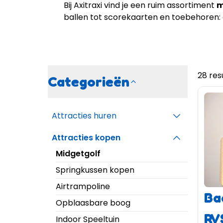
Bij Axitraxi vind je een ruim assortiment
m
ballen tot scorekaarten en toebehoren: d
28 re
Categorieën
Attracties huren
Attracties kopen
Midgetgolf
Springkussen kopen
Airtrampoline
Ba
Opblaasbare boog
RV
Indoor Speeltuin