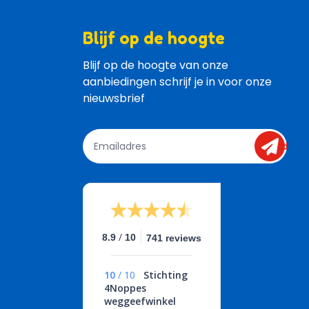
Blijf op de hoogte
Blijf op de hoogte van onze 
aanbiedingen schrijf je in voor onze 
nieuwsbrief
send
/
8.9
10
741 reviews
10
/
10
Stichting
4Noppes
weggeefwinkel