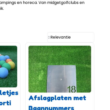
ampings en horeca. Van midgetgolfclubs en
k.
Relevantie
letjes
Afslagplaten met
orti
Baannummers