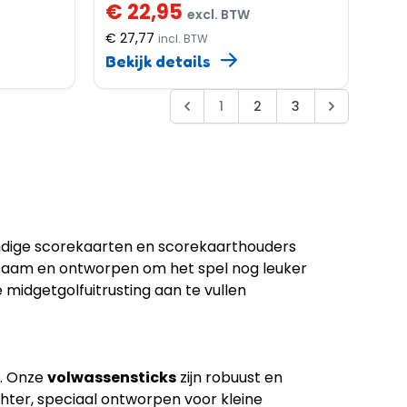
€ 22,95
excl. BTW
€ 27,77
incl. BTW
Bekijk details
1
2
3
handige scorekaarten en scorekaarthouders
urzaam en ontworpen om het spel nog leuker
e midgetgolfuitrusting aan te vullen
n. Onze
volwassensticks
zijn robuust en
ichter, speciaal ontworpen voor kleine