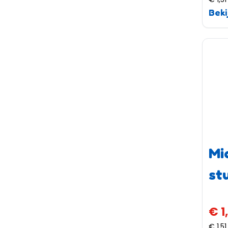
Beki
Mi
st
€ 1
€ 1,51