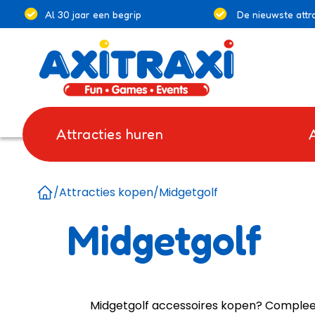
Al 30 jaar een begrip
De nieuwste attra
Attracties huren
/
Attracties kopen
/
Midgetgolf
Home
Midgetgolf
Midgetgolf accessoires kopen? Compleet 