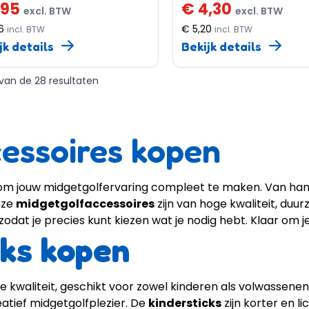
,95
€ 4,30
excl. BTW
excl. BTW
6
€ 5,20
incl. BTW
incl. BTW
jk details
Bekijk details
2 van de 28 resultaten
essoires kopen
 hebt om jouw midgetgolfervaring compleet te maken. Van 
nze
midgetgolfaccessoires
zijn van hoge kwaliteit, du
 zodat je precies kunt kiezen wat je nodig hebt. Klaar om j
cks kopen
hoge kwaliteit, geschikt voor zowel kinderen als volwassene
eatief midgetgolfplezier. De
kindersticks
zijn korter en l