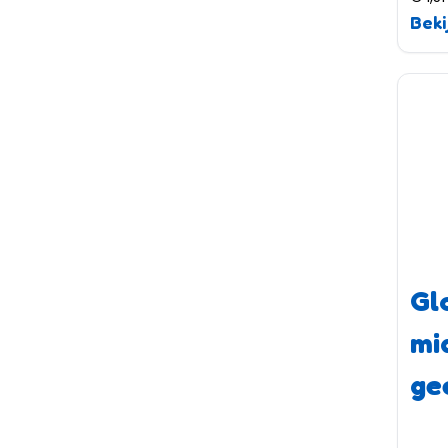
Beki
Gl
mi
ge