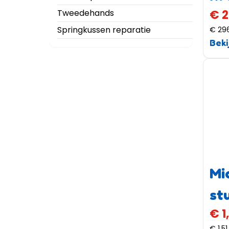
Tweedehands
€ 
Springkussen reparatie
€ 29
Beki
Mi
st
€ 1
€ 1,51