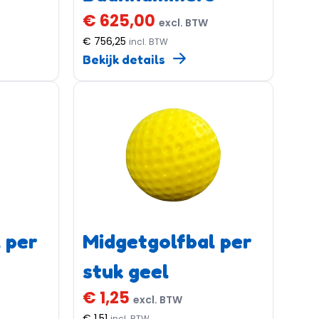
€ 625,00
excl. BTW
€ 756,25
incl. BTW
Bekijk details
 per
Midgetgolfbal per
stuk geel
€ 1,25
excl. BTW
€ 1,51
incl. BTW