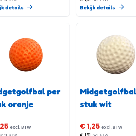
jk details
Bekijk details
dgetgolfbal per
Midgetgolfbal
uk oranje
stuk wit
,25
€ 1,25
excl. BTW
excl. BTW
€ 1,51
incl. BTW
incl. BTW