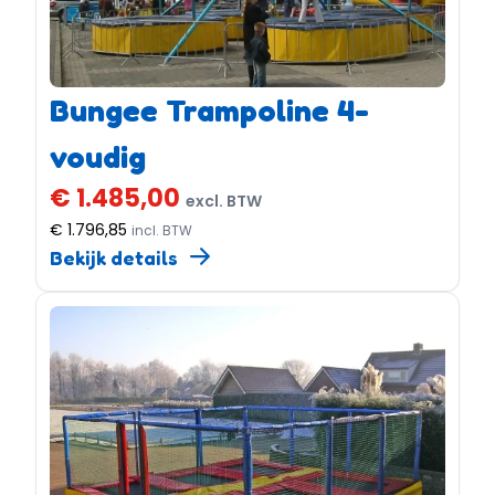
Bungee Trampoline 4-
voudig
€ 1.485,00
excl. BTW
€ 1.796,85
incl. BTW
Bekijk details