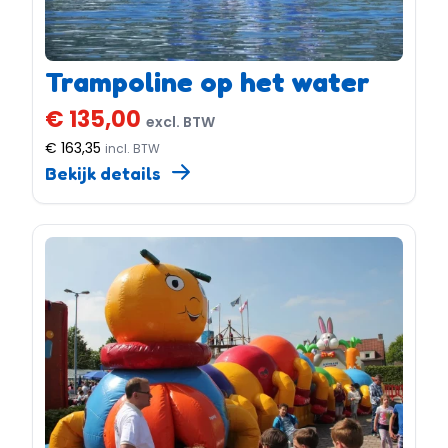
Trampoline op het water
€ 135,00
excl. BTW
€ 163,35
incl. BTW
Bekijk details