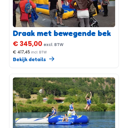
Draak met bewegende bek
€ 345,00
excl. BTW
€ 417,45
incl. BTW
Bekijk details