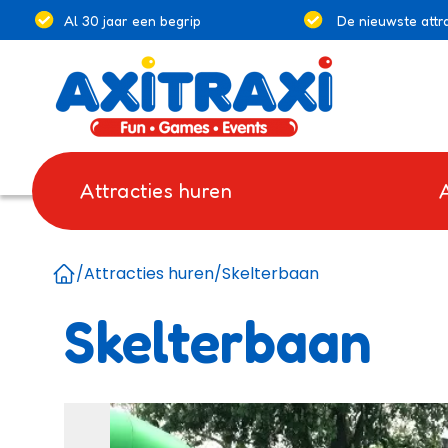
Al 30 jaar een begrip
De nieuwste attra
Attracties huren
/
Attracties huren
/
Skelterbaan
Home
Skelterbaan