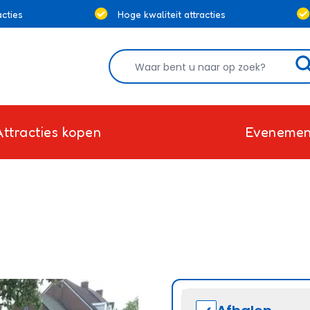
cties
Hoge kwaliteit attracties
Attracties kopen
Evenemen