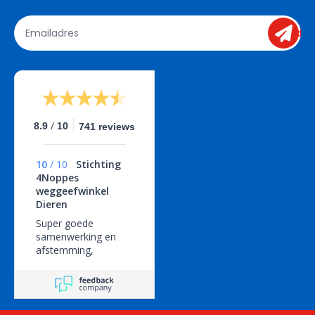
send
/
8.9
10
741 reviews
10
/
10
Stichting
4Noppes
weggeefwinkel
Dieren
Super goede
samenwerking en
afstemming,
geweldige service!