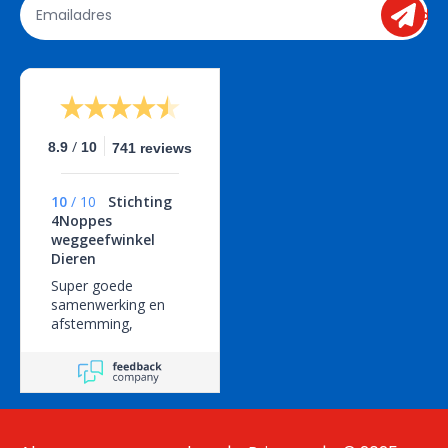
send
/
8.9
10
741 reviews
10
/
10
Stichting
4Noppes
weggeefwinkel
Dieren
Super goede
samenwerking en
afstemming,
geweldige service!