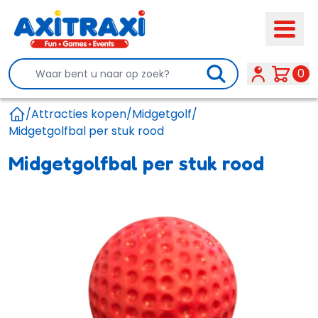
Search
0
/
Attracties kopen
/
Midgetgolf
/
Home
Midgetgolfbal per stuk rood
Midgetgolfbal per stuk rood