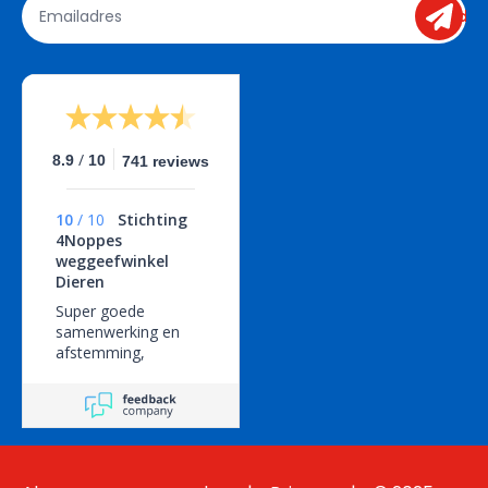
send
/
8.9
10
741 reviews
10
/
10
Stichting
4Noppes
weggeefwinkel
Dieren
Super goede
samenwerking en
afstemming,
geweldige service!