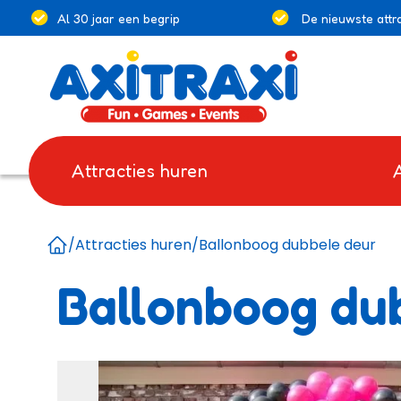
Al 30 jaar een begrip
De nieuwste attra
Attracties huren
/
Attracties huren
/
Ballonboog dubbele deur
Home
Ballonboog du