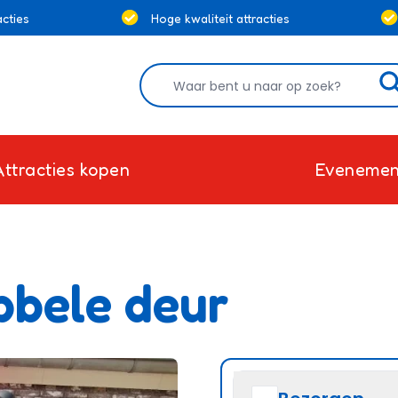
cties
Hoge kwaliteit attracties
Attracties kopen
Evenemen
bbele deur