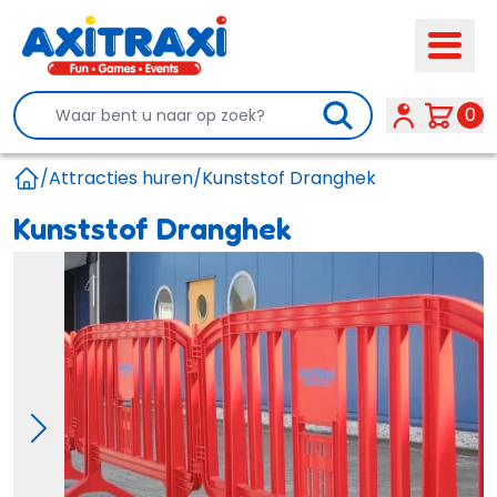
Search
0
/
Attracties huren
/
Kunststof Dranghek
Home
Kunststof Dranghek