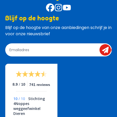
Blijf op de hoogte
Blijf op de hoogte van onze aanbiedingen schrijf je in 
voor onze nieuwsbrief
send
/
8.9
10
741 reviews
10
/
10
Stichting
4Noppes
weggeefwinkel
Dieren