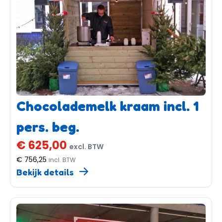
Chocolademelk kraam incl. 1
pers. beg.
€ 625,00
excl. BTW
€ 756,25
incl. BTW
Bekijk details