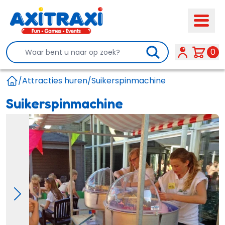
Search
0
/
Attracties huren
/
Suikerspinmachine
Home
Suikerspinmachine