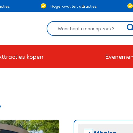
cties
Hoge kwaliteit attracties
Attracties kopen
Evenemen
l