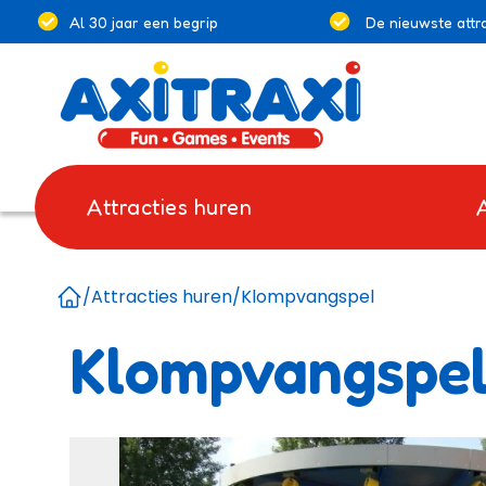
Al 30 jaar een begrip
De nieuwste attra
Attracties huren
/
Attracties huren
/
Klompvangspel
Home
Klompvangspe