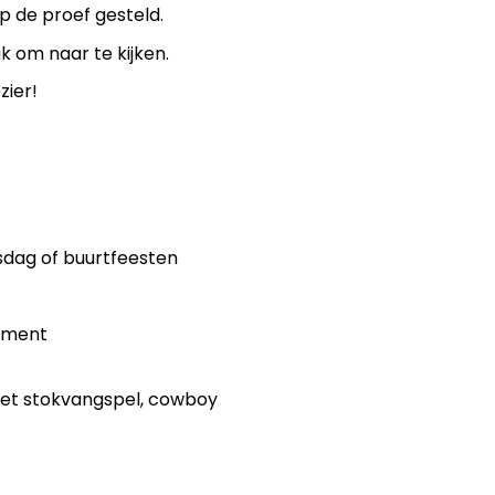
p de proef gesteld.
 om naar te kijken.
zier!
sdag of buurtfeesten
nement
het
stokvangspel
,
cowboy