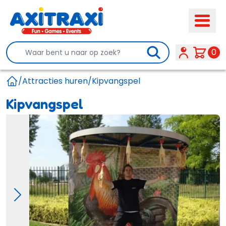
Search
0
/
Attracties huren
/
Kipvangspel
Home
Kipvangspel