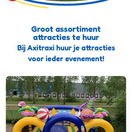
Groot assortiment
attracties te huur
Bij Axitraxi huur je attracties
voor ieder evenement!