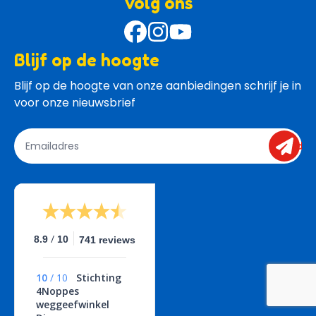
Volg ons
Blijf op de hoogte
Blijf op de hoogte van onze aanbiedingen schrijf je in 
voor onze nieuwsbrief
send
/
8.9
10
741 reviews
10
/
10
Stichting
4Noppes
weggeefwinkel