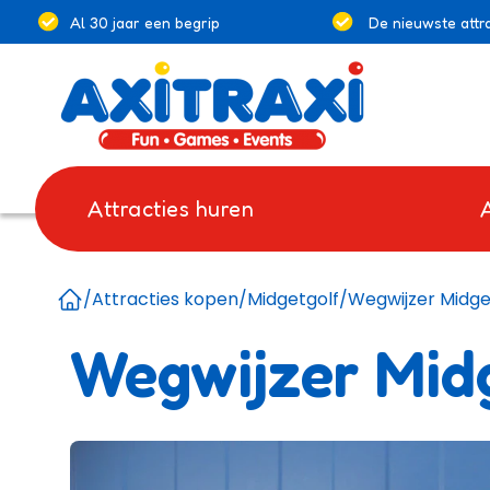
Al 30 jaar een begrip
De nieuwste attra
Attracties huren
/
Attracties kopen
/
Midgetgolf
/
Wegwijzer Midget
Home
Wegwijzer Midg