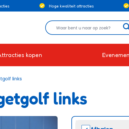
cties
Hoge kwaliteit attracties
Attracties kopen
Evenemen
golf links
etgolf links