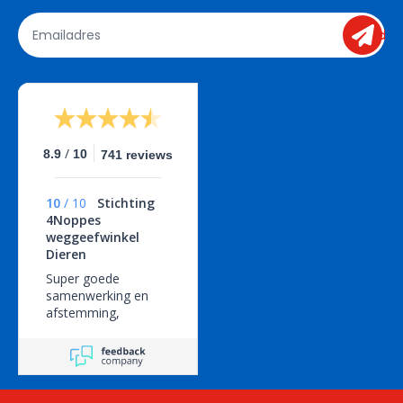
send
/
8.9
10
741 reviews
10
/
10
Stichting
4Noppes
weggeefwinkel
Dieren
Super goede
samenwerking en
afstemming,
geweldige service!