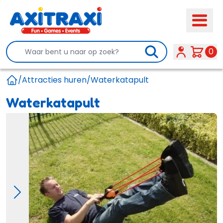
Search
0
/
Attracties huren
/
Waterkatapult
Home
Waterkatapult