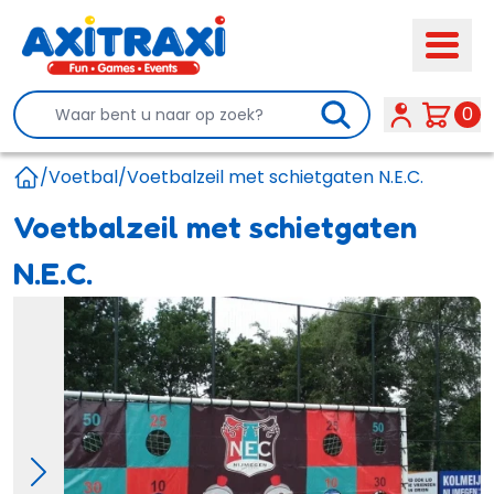
Search
0
/
Voetbal
/
Voetbalzeil met schietgaten N.E.C.
Home
Voetbalzeil met schietgaten
N.E.C.