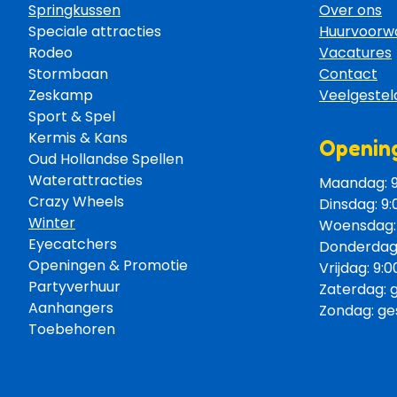
Springkussen
Over ons
Speciale attracties 
Huurvoorw
Rodeo 
Vacatures
Stormbaan 
Contact
Zeskamp 
Veelgestel
Sport & Spel 
Kermis & Kans
Opening
Oud Hollandse Spellen 
Waterattracties
Maandag: 9:
Crazy Wheels 
Dinsdag: 9:
Winter
Woensdag: 9
Eyecatchers 
Donderdag: 
Openingen & Promotie 
Vrijdag: 9:0
Partyverhuur 
Zaterdag: 
Aanhangers 
Zondag: ge
Toebehoren 