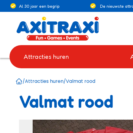
Al 30 jaar een begrip
De nieuwste attra
Attracties huren
/
Attracties huren
/
Valmat rood
Home
Valmat rood