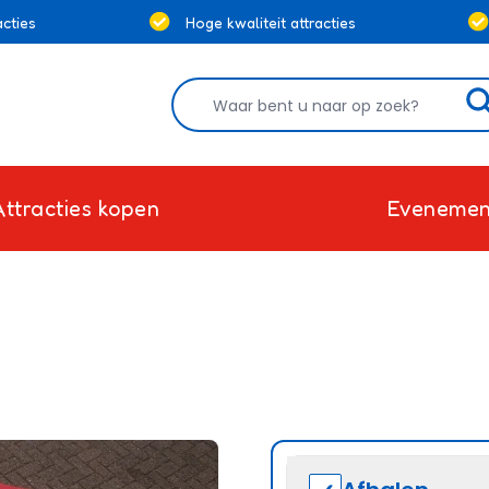
cties
Hoge kwaliteit attracties
Attracties kopen
Evenemen