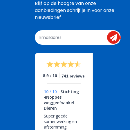
Blijf op de hoogte van onze 
aanbiedingen schrijf je in voor onze 
nieuwsbrief
send
/
8.9
10
741 reviews
10
/
10
Stichting
4Noppes
weggeefwinkel
Dieren
Super goede
samenwerking en
afstemming,