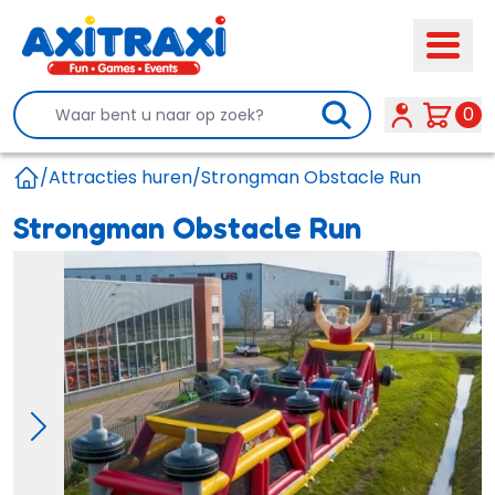
Search
0
/
Attracties huren
/
Strongman Obstacle Run
Home
Strongman Obstacle Run