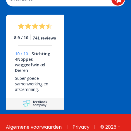
/
8.9
10
741 reviews
10
/
10
Stichting
4Noppes
weggeefwinkel
Dieren
Super goede
samenwerking en
afstemming,
geweldige service!
Algemene voorwaarden
  |   
 Privacy
    |    © 2025 - 