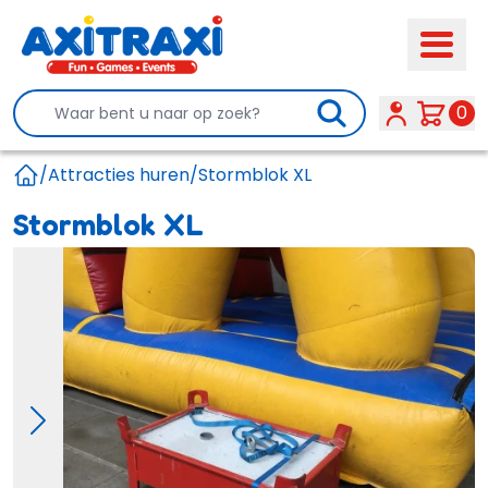
Search
0
/
Attracties huren
/
Stormblok XL
Home
Stormblok XL