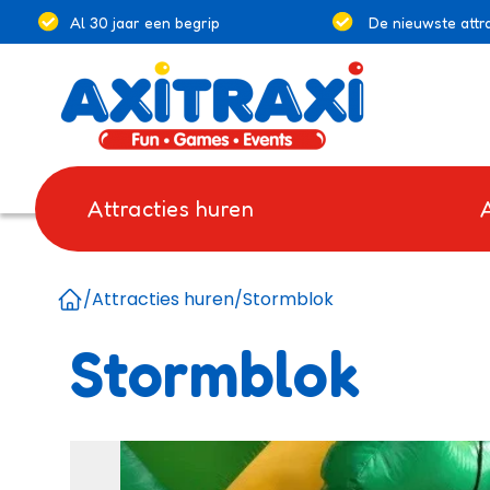
Al 30 jaar een begrip
De nieuwste attra
Attracties huren
/
Attracties huren
/
Stormblok
Home
Stormblok