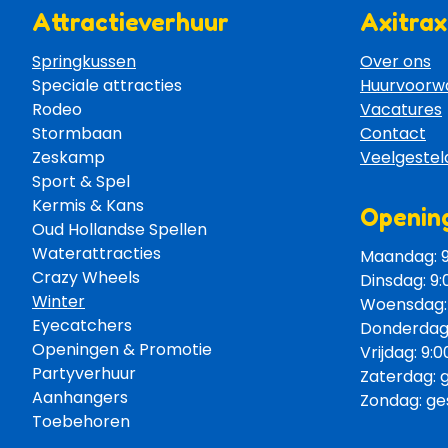
Attractieverhuur
Axitrax
Springkussen
Over ons
Speciale attracties 
Huurvoorw
Rodeo 
Vacatures
Stormbaan 
Contact
Zeskamp 
Veelgestel
Sport & Spel 
Kermis & Kans
Opening
Oud Hollandse Spellen 
Waterattracties
Maandag: 9:
Crazy Wheels 
Dinsdag: 9:
Winter
Woensdag: 9
Eyecatchers 
Donderdag: 
Openingen & Promotie 
Vrijdag: 9:0
Partyverhuur 
Zaterdag: 
Aanhangers 
Zondag: ge
Toebehoren 