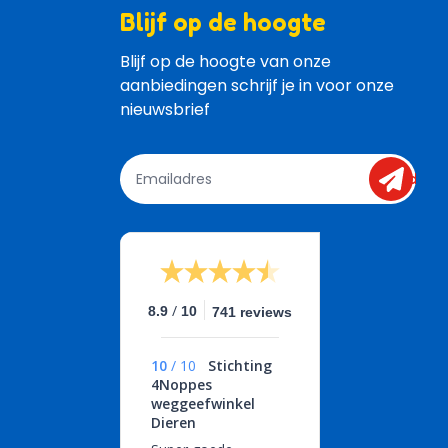
Blijf op de hoogte
Blijf op de hoogte van onze 
aanbiedingen schrijf je in voor onze 
nieuwsbrief
send
/
8.9
10
741 reviews
10
/
10
Stichting
4Noppes
weggeefwinkel
Dieren