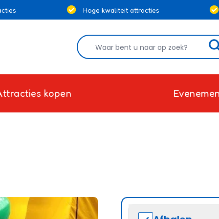
cties
Hoge kwaliteit attracties
Attracties kopen
Evenemen