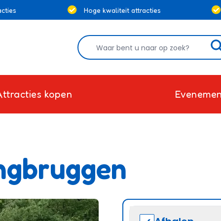
cties
Hoge kwaliteit attracties
Attracties kopen
Evenemen
ngbruggen