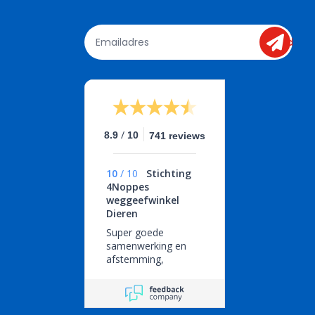
send
/
8.9
10
741 reviews
10
/
10
Stichting
4Noppes
weggeefwinkel
Dieren
Super goede
samenwerking en
afstemming,
geweldige service!