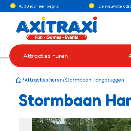
Al 30 jaar een begrip
De nieuwste attra
Attracties huren
/
Attracties huren
/
Stormbaan Hangbruggen
Home
Stormbaan Ha