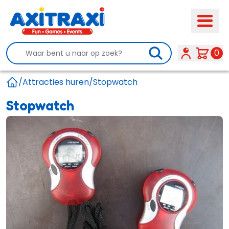
Search
0
/
Attracties huren
/
Stopwatch
Home
Stopwatch