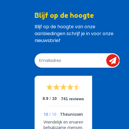
Blijf op de hoogte
Blijf op de hoogte van onze 
aanbiedingen schrijf je in voor onze 
nieuwsbrief
send
/
8.9
10
741 reviews
10
/
10
Theunissen
Vriendelijk en ervaren
behulpzame mensen.