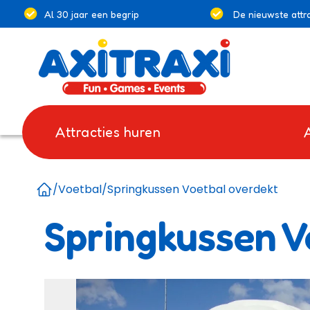
Al 30 jaar een begrip
De nieuwste attra
Attracties huren
/
Voetbal
/
Springkussen Voetbal overdekt
Home
Springkussen V