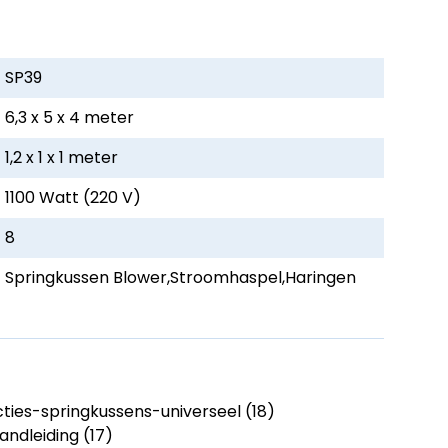
SP39
6,3 x 5 x 4 meter
1,2 x 1 x 1 meter
1100 Watt (220 V)
8
Springkussen Blower,Stroomhaspel,Haringen
ies-springkussens-universeel (18)
ndleiding (17)