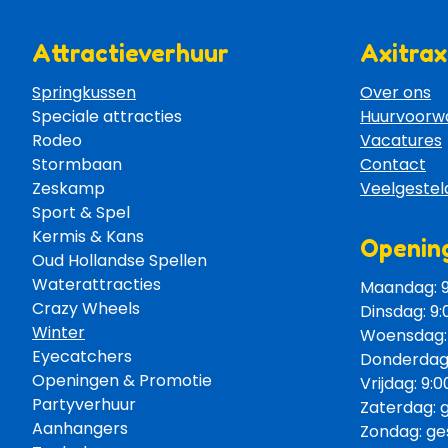
Attractieverhuur
Axitrax
Springkussen
Over ons
Speciale attracties 
Huurvoorw
Rodeo 
Vacatures
Stormbaan 
Contact
Zeskamp 
Veelgestel
Sport & Spel 
Kermis & Kans
Opening
Oud Hollandse Spellen 
Waterattracties
Maandag: 9:
Crazy Wheels 
Dinsdag: 9:
Winter
Woensdag: 9
Eyecatchers 
Donderdag: 
Openingen & Promotie 
Vrijdag: 9:0
Partyverhuur 
Zaterdag: 
Aanhangers 
Zondag: ge