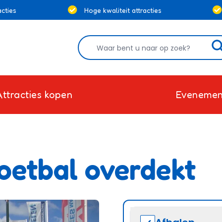
cties
Hoge kwaliteit attracties
Attracties kopen
Evenemen
oetbal overdekt