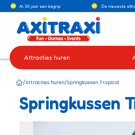
Al 30 jaar een begrip
De nieuwste attra
Attracties huren
/
Attracties huren
/
Springkussen Tropical
Home
Springkussen T