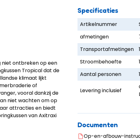
Specificaties
Artikelnummer
afmetingen
Transportafmetingen
Stroombehoefte
g niet ontbreken op een
ngkussen Tropical dat de
Aantal personen
landse klimaat lijkt
merbraderie of
Levering inclusief
vanger, vooral dankzij de
kan niet wachten om op
jaar attracties en biedt
pringkussen van Axitraxi
Documenten
Op-en-afbouw-instruct