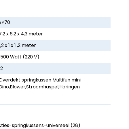
SP70
7,2 x 6,2 x 4,3 meter
1,2 x 1 x 1 ,2 meter
1500 Watt (220 V)
12
Overdekt springkussen Multifun mini
Dino,Blower,Stroomhaspel,Haringen
ies-springkussens-universeel (28)