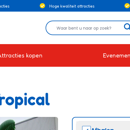
cties
Hoge kwaliteit attracties
Attracties kopen
Evenemen
ropical