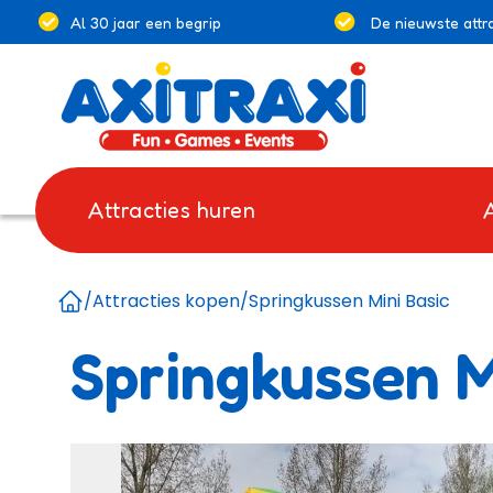
Al 30 jaar een begrip
De nieuwste attra
Attracties huren
/
Attracties kopen
/
Springkussen Mini Basic
Home
Springkussen M