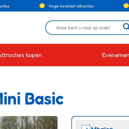
cties
Hoge kwaliteit attracties
Attracties kopen
Evenemen
ini Basic