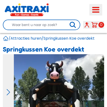
Search
0
/
Attracties huren
/
Springkussen Koe overdekt
Home
Springkussen Koe overdekt