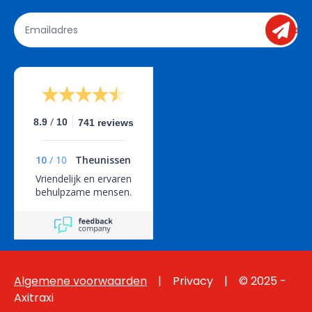
send
/
8.9
10
741 reviews
10
/
10
Theunissen
Vriendelijk en ervaren
behulpzame mensen.
Algemene voorwaarden
  |   
 Privacy
    |    © 2025 - 
Axitraxi