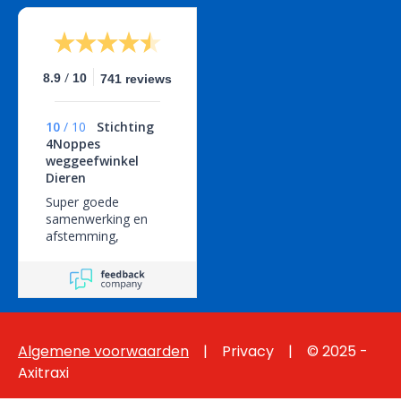
/
8.9
10
741 reviews
10
/
10
Stichting
4Noppes
weggeefwinkel
Dieren
Super goede
samenwerking en
afstemming,
geweldige service!
Algemene voorwaarden
  |   
 Privacy
    |    © 2025 - 
Axitraxi