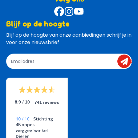
Blijf op de hoogte
Blijf op de hoogte van onze aanbiedingen schrijf je in 
voor onze nieuwsbrief
send
/
8.9
10
741 reviews
10
/
10
Stichting
4Noppes
weggeefwinkel
Dieren