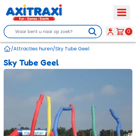
Search
0
/
Attracties huren
/
Sky Tube Geel
Home
Sky Tube Geel