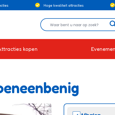
cties
Hoge kwaliteit attracties
Attracties kopen
Evenemen
oeneenbenig