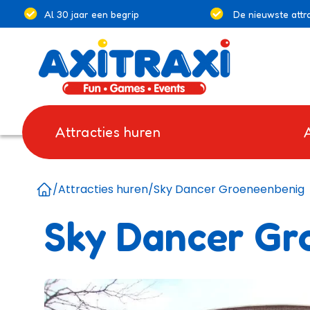
Al 30 jaar een begrip
De nieuwste attra
Attracties huren
/
Attracties huren
/
Sky Dancer Groeneenbenig
Home
Sky Dancer Gr