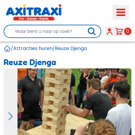
Search
0
/
Attracties huren
/
Reuze Djenga
Home
Reuze Djenga