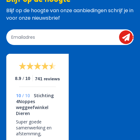
Blijf op de hoogte van onze aanbiedingen schrijf je in 
voor onze nieuwsbrief
send
/
8.9
10
741 reviews
10
/
10
Stichting
4Noppes
weggeefwinkel
Dieren
Super goede
samenwerking en
afstemming,
geweldige service!