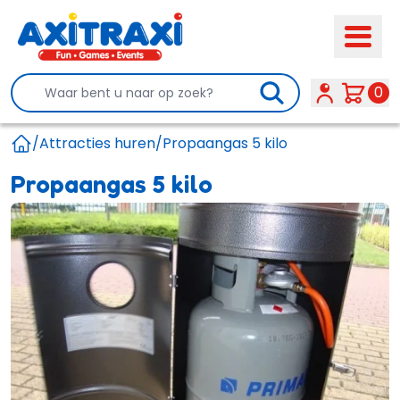
Search
0
/
Attracties huren
/
Propaangas 5 kilo
Home
Propaangas 5 kilo