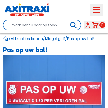
Search
0
/
Attracties kopen
/
Midgetgolf
/
Pas op uw bal!
Home
Pas op uw bal!