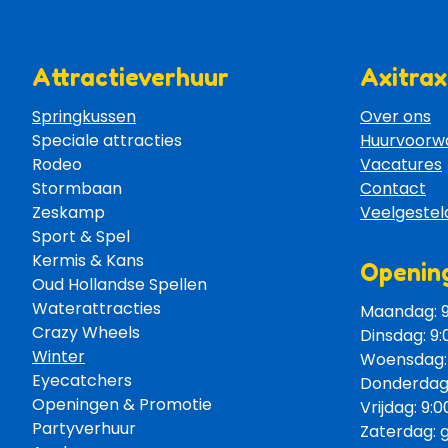
Attractieverhuur
Axitrax
Springkussen
Over ons
Speciale attracties 
Huurvoorw
Rodeo 
Vacatures
Stormbaan 
Contact
Zeskamp 
Veelgestel
Sport & Spel 
Kermis & Kans
Opening
Oud Hollandse Spellen 
Waterattracties
Maandag: 9:
Crazy Wheels 
Dinsdag: 9:
Winter
Woensdag: 9
Eyecatchers 
Donderdag: 
Openingen & Promotie 
Vrijdag: 9:0
Partyverhuur 
Zaterdag: 