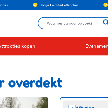
cties
Hoge kwaliteit attracties
Attracties kopen
Evenemen
er overdekt