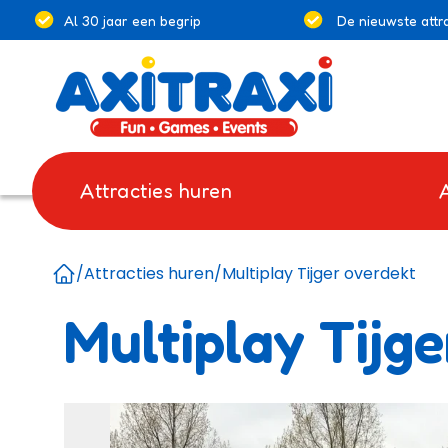
Al 30 jaar een begrip
De nieuwste attra
Attracties huren
/
Attracties huren
/
Multiplay Tijger overdekt
Home
Multiplay Tijg