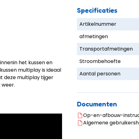
Specificaties
Artikelnummer
afmetingen
Transportafmetingen
Stroombehoefte
binnenin het kussen en
gkussen multiplay is ideaal
Aantal personen
 deze multiplay tijger
i weer.
Documenten
Op-en-afbouw-instruct
Algemene gebruikersha