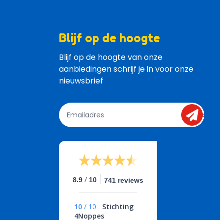
Blijf op de hoogte
Blijf op de hoogte van onze 
aanbiedingen schrijf je in voor onze 
nieuwsbrief
send
/
8.9
10
741 reviews
10
/
10
Stichting
4Noppes