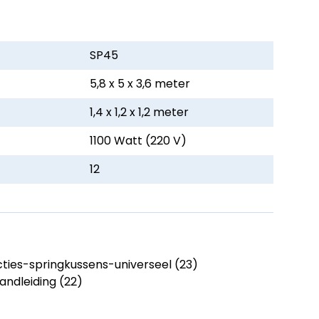
SP45
5,8 x 5 x 3,6 meter
1,4 x 1,2 x 1,2 meter
1100 Watt (220 V)
12
ies-springkussens-universeel (23)
ndleiding (22)