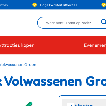
cties
Hoge kwaliteit attracties
Attracties kopen
Evenemen
 Volwassenen Groen
k Volwassenen Gr