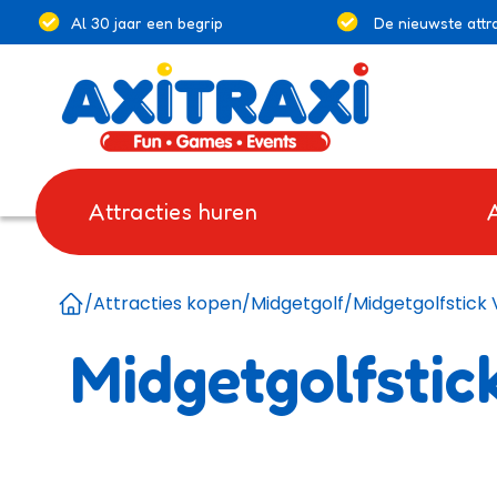
Al 30 jaar een begrip
De nieuwste attra
Attracties huren
/
Attracties kopen
/
Midgetgolf
/
Midgetgolfstick
Home
Midgetgolfstic