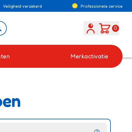
Veiligheid verzekerd
Professionele service
Search
0
ten
Merkactivatie
oen