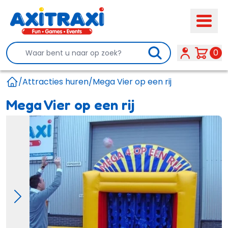
Search
0
/
Attracties huren
/
Mega Vier op een rij
Home
Mega Vier op een rij