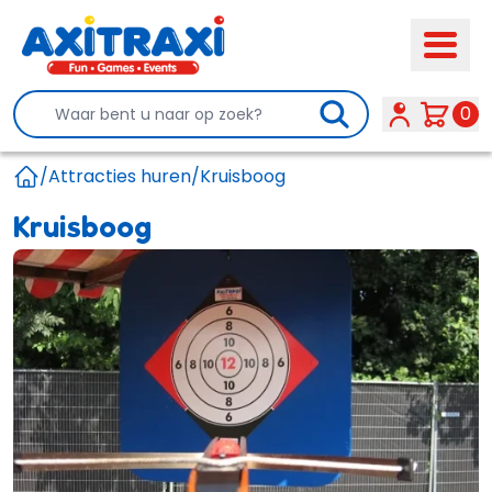
Search
0
/
Attracties huren
/
Kruisboog
Home
Kruisboog