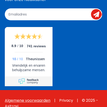
send
/
8.9
10
741 reviews
10
/
10
Theunissen
Vriendelijk en ervaren
behulpzame mensen.
Algemene voorwaarden
  |   
 Privacy
    |    © 2025 - 
Axitraxi