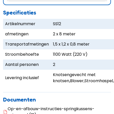
Specificaties
Artikelnummer
SS12
afmetingen
2 x 8 meter
Transportafmetingen
1,5 x 1,2 x 0,8 meter
Stroombehoefte
1100 Watt (220 V)
Aantal personen
2
Knotsengevecht met
Levering inclusief
knotsen,Blower,Stroomhaspel
Documenten
Op-en-afbouw-instructies-springkussens-