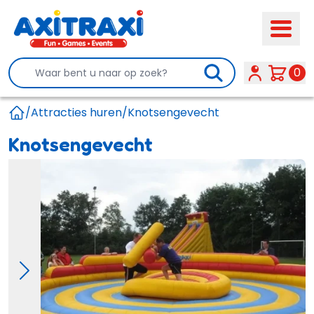
Search
0
/
Attracties huren
/
Knotsengevecht
Home
Knotsengevecht