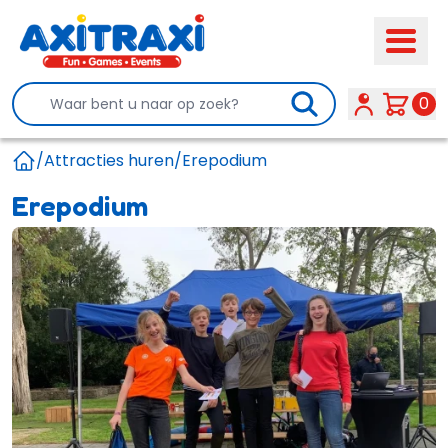
Search
0
/
Attracties huren
/
Erepodium
Home
Erepodium