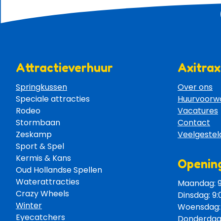
Attractieverhuur
Axitrax
Springkussen
Over ons
Speciale attracties 
Huurvoorw
Rodeo 
Vacatures
Stormbaan 
Contact
Zeskamp 
Veelgestel
Sport & Spel 
Kermis & Kans
Opening
Oud Hollandse Spellen 
Waterattracties
Maandag: 9:
Crazy Wheels 
Dinsdag: 9:
Winter
Woensdag: 9
Eyecatchers 
Donderdag: 