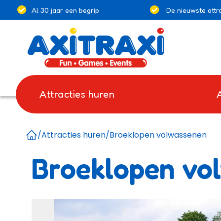
Al 30 jaar een begrip
De nieuwste attra
Attracties huren
/
Attracties huren
/
Broeklopen volwassenen
Home
Broeklopen vo