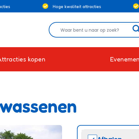
cties
Hoge kwaliteit attracties
Attracties kopen
Evenemen
lwassenen